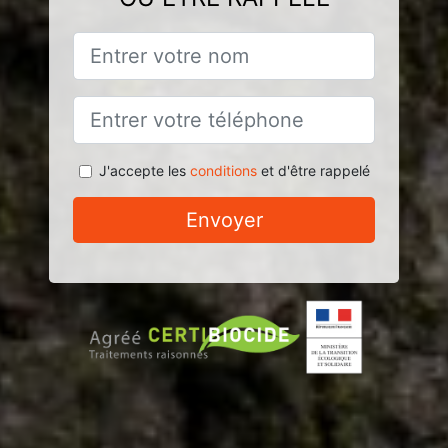
J'accepte les
conditions
et d'être rappelé
Envoyer