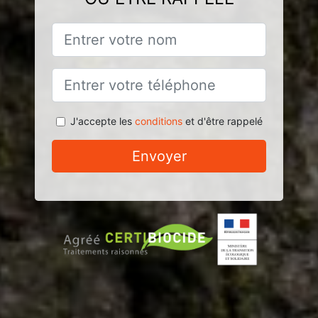
J'accepte les
conditions
et d'être rappelé
Envoyer