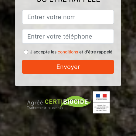
J'accepte les
conditions
et d'être rappelé
Envoyer