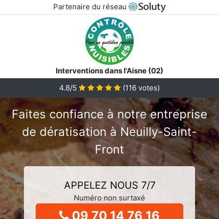
Partenaire du réseau
Interventions dans l'Aisne (02)
4.8/5
(
116
votes)
Faites confiance à notre entreprise
de dératisation à Neuilly-Saint-
Front
APPELEZ NOUS 7/7
Numéro non surtaxé
09 70 14 76 16