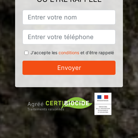
J'accepte les
conditions
et d'être rappelé
Envoyer