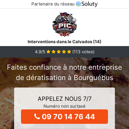
Partenaire du réseau
Interventions dans le Calvados (14)
4.9/5
(
113
votes)
Faites confiance à notre entreprise
de dératisation à Bourguébus
APPELEZ NOUS 7/7
Numéro non surtaxé
09 70 14 76 44