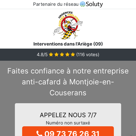
Partenaire du réseau
Interventions dans l'Ariège (09)
4.8/5
(
116
votes)
Faites confiance à notre entreprise
anti-cafard à Montjoie-en-
Couserans
APPELEZ NOUS 7/7
Numéro non surtaxé
09 73 76 26 31