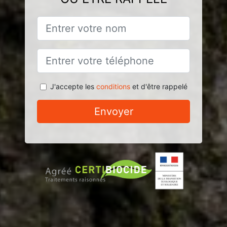
J'accepte les
conditions
et d'être rappelé
Envoyer