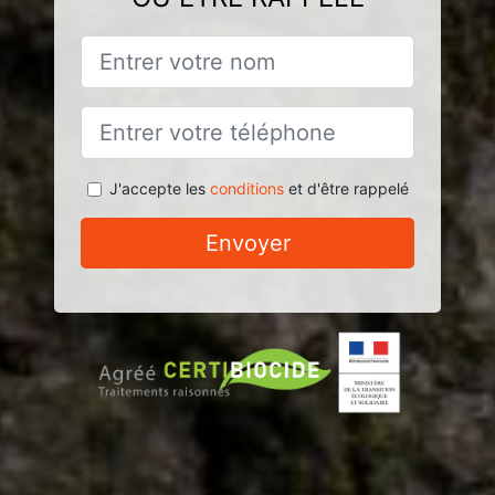
J'accepte les
conditions
et d'être rappelé
Envoyer