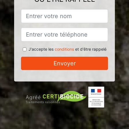
J'accepte les
conditions
et d'être rappelé
Envoyer