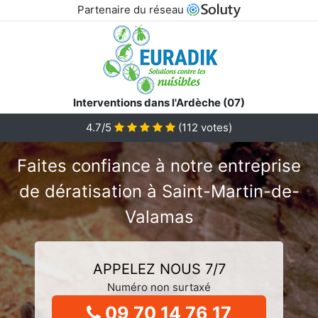
Partenaire du réseau
Interventions dans l'Ardèche (07)
4.7/5
(
112
votes)
Faites confiance à notre entreprise
de dératisation à Saint-Martin-de-
Valamas
APPELEZ NOUS 7/7
Numéro non surtaxé
09 70 14 76 17