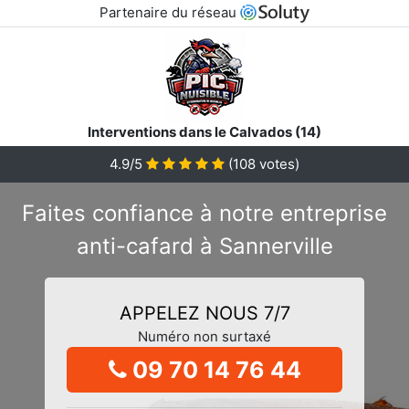
Partenaire du réseau
Interventions dans le Calvados (14)
4.9/5
(
108
votes)
Faites confiance à notre entreprise
anti-cafard à Sannerville
APPELEZ NOUS 7/7
Numéro non surtaxé
09 70 14 76 44