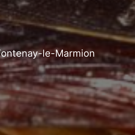
à Fontenay-le-Marmion