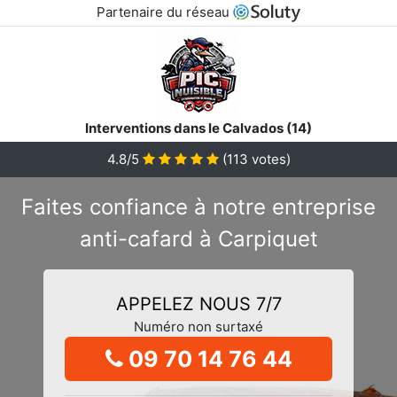
Partenaire du réseau
Interventions dans le Calvados (14)
4.8/5
(
113
votes)
Faites confiance à notre entreprise
anti-cafard à Carpiquet
APPELEZ NOUS 7/7
Numéro non surtaxé
09 70 14 76 44