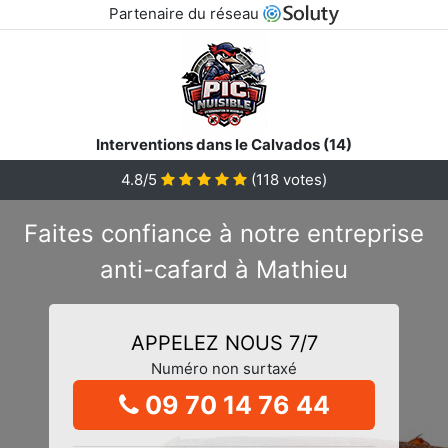
Partenaire du réseau
Interventions dans le Calvados (14)
4.8/5
(
118
votes)
Faites confiance à notre entreprise
anti-cafard à Mathieu
APPELEZ NOUS 7/7
Numéro non surtaxé
09 70 14 76 44