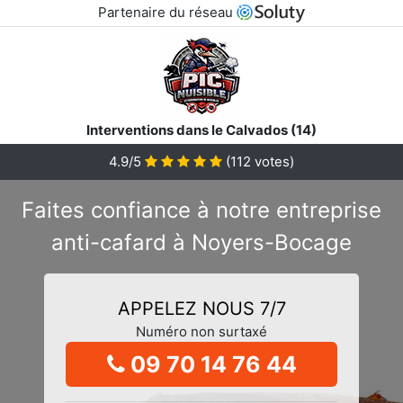
Partenaire du réseau
Interventions dans le Calvados (14)
4.9/5
(
112
votes)
Faites confiance à notre entreprise
anti-cafard à Noyers-Bocage
APPELEZ NOUS 7/7
Numéro non surtaxé
09 70 14 76 44