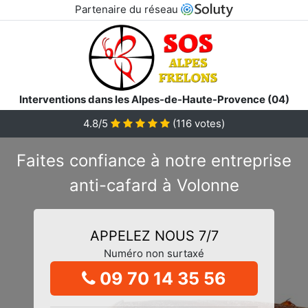
Partenaire du réseau
Interventions dans les Alpes-de-Haute-Provence (04)
4.8/5
(
116
votes)
Faites confiance à notre entreprise
anti-cafard à Volonne
APPELEZ NOUS 7/7
Numéro non surtaxé
09 70 14 35 56