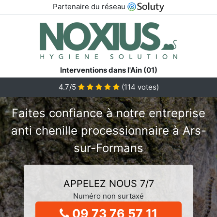
Partenaire du réseau
Interventions dans l'Ain (01)
4.7/5
(
114
votes)
Faites confiance à notre entreprise
anti chenille processionnaire à Ars-
sur-Formans
APPELEZ NOUS 7/7
Numéro non surtaxé
09 73 76 57 11