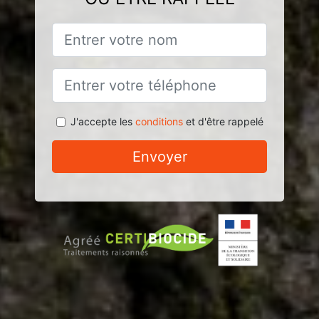
J'accepte les
conditions
et d'être rappelé
Envoyer