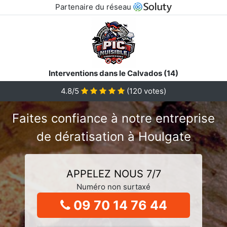
Partenaire du réseau
Interventions dans le Calvados (14)
4.8/5
(
120
votes)
Faites confiance à notre entreprise
de dératisation à Houlgate
APPELEZ NOUS 7/7
Numéro non surtaxé
09 70 14 76 44