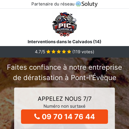
Partenaire du réseau
Interventions dans le Calvados (14)
4.7/5
(
119
votes)
Faites confiance à notre entreprise
de dératisation à Pont-l'Évêque
APPELEZ NOUS 7/7
Numéro non surtaxé
09 70 14 76 44