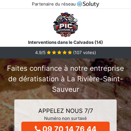
Partenaire du réseau
Interventions dans le Calvados (14)
4.9/5
(
107
votes)
Faites confiance à notre entreprise
de dératisation à La Rivière-Saint-
Sauveur
APPELEZ NOUS 7/7
Numéro non surtaxé
09 70 14 76 44