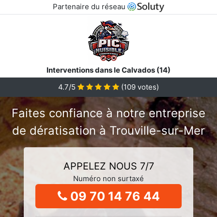
Partenaire du réseau
Interventions dans le Calvados (14)
4.7/5
(
109
votes)
Faites confiance à notre entreprise
de dératisation à Trouville-sur-Mer
APPELEZ NOUS 7/7
Numéro non surtaxé
09 70 14 76 44