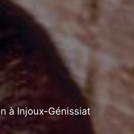
on à Injoux-Génissiat