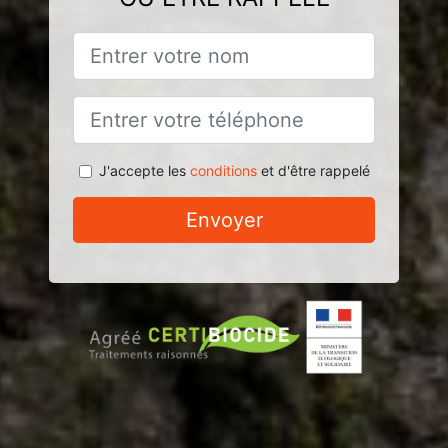
J'accepte les
conditions
et d'être rappelé
Envoyer