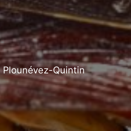
à Plounévez-Quintin