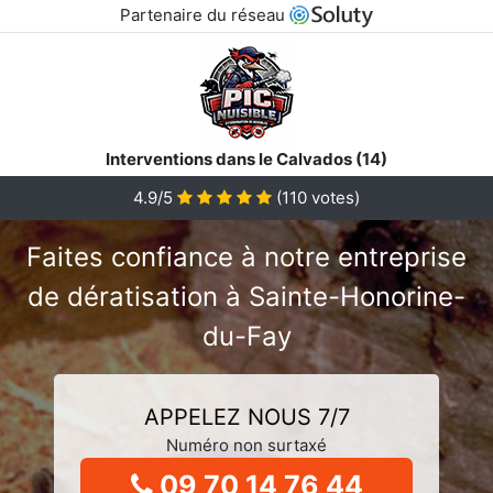
Partenaire du réseau
Interventions dans le Calvados (14)
4.9/5
(
110
votes)
Faites confiance à notre entreprise
de dératisation à Sainte-Honorine-
du-Fay
APPELEZ NOUS 7/7
Numéro non surtaxé
09 70 14 76 44