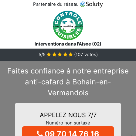
Partenaire du réseau
Interventions dans l'Aisne (02)
5/5
(
107
votes)
Faites confiance à notre entreprise
anti-cafard à Bohain-en-
Vermandois
APPELEZ NOUS 7/7
Numéro non surtaxé
09 70 14 76 16