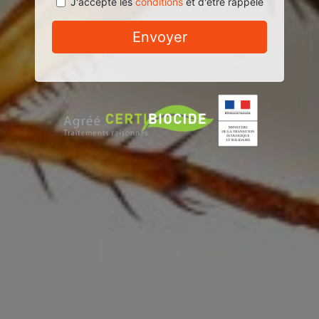
J'accepte les
conditions
et d'être rappelé
Envoyer