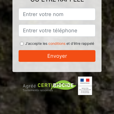
J'accepte les
conditions
et d'être rappelé
Envoyer