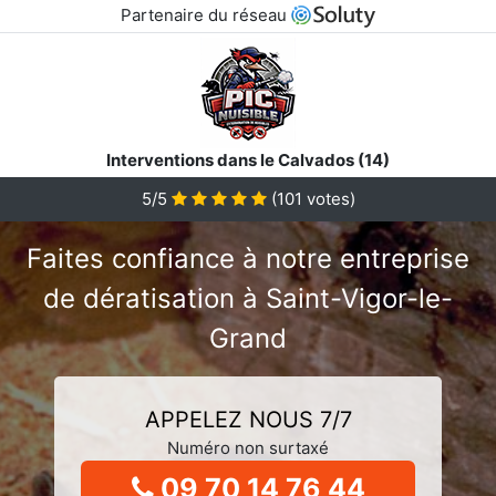
Partenaire du réseau
Interventions dans le Calvados (14)
5/5
(
101
votes)
Faites confiance à notre entreprise
de dératisation à Saint-Vigor-le-
Grand
APPELEZ NOUS 7/7
Numéro non surtaxé
09 70 14 76 44