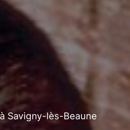
n à Savigny-lès-Beaune