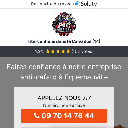
Partenaire du réseau
Interventions dans le Calvados (14)
4.9/5
(
107
votes)
Faites confiance à notre entreprise
anti-cafard à Équemauville
APPELEZ NOUS 7/7
Numéro non surtaxé
09 70 14 76 44