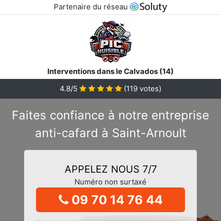
Partenaire du réseau
Interventions dans le Calvados (14)
4.8/5
(
119
votes)
Faites confiance à notre entreprise
anti-cafard à Saint-Arnoult
APPELEZ NOUS 7/7
Numéro non surtaxé
09 70 14 76 44