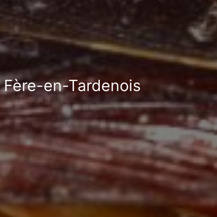
à Fère-en-Tardenois