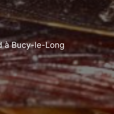
rd à Bucy-le-Long