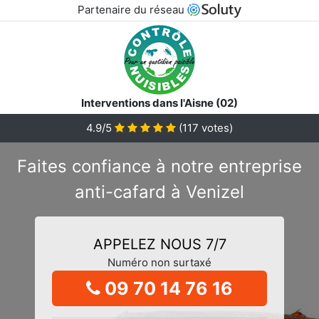
Partenaire du réseau
Interventions dans l'Aisne (02)
4.9/5
(
117
votes)
Faites confiance à notre entreprise
anti-cafard à Venizel
APPELEZ NOUS 7/7
Numéro non surtaxé
09 70 14 76 16