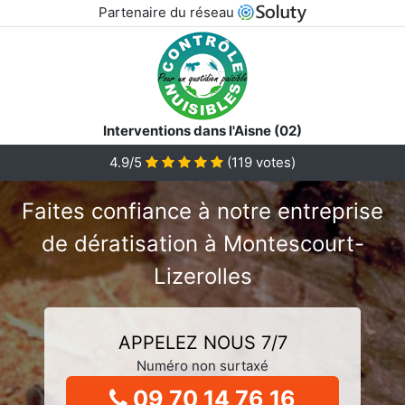
Partenaire du réseau
Interventions dans l'Aisne (02)
4.9/5
(
119
votes)
Faites confiance à notre entreprise
de dératisation à Montescourt-
Lizerolles
APPELEZ NOUS 7/7
Numéro non surtaxé
09 70 14 76 16