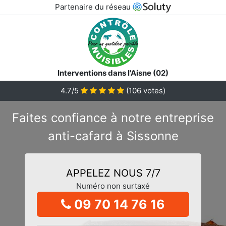
Partenaire du réseau
Interventions dans l'Aisne (02)
4.7/5
(
106
votes)
Faites confiance à notre entreprise
anti-cafard à Sissonne
APPELEZ NOUS 7/7
Numéro non surtaxé
09 70 14 76 16