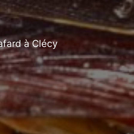
afard à Clécy