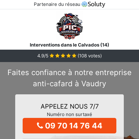
Partenaire du réseau
Interventions dans le Calvados (14)
4.9/5
(
108
votes)
Faites confiance à notre entreprise
anti-cafard à Vaudry
APPELEZ NOUS 7/7
Numéro non surtaxé
09 70 14 76 44