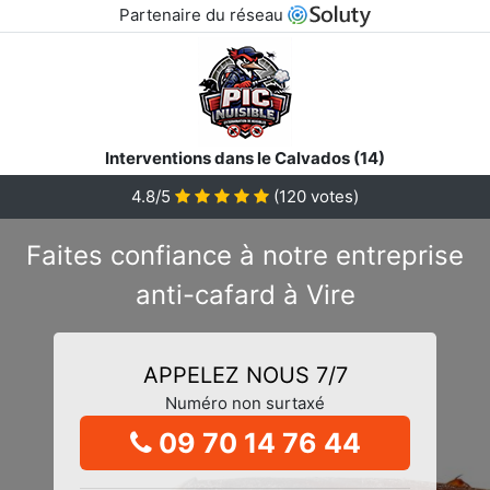
Partenaire du réseau
Interventions dans le Calvados (14)
4.8/5
(
120
votes)
Faites confiance à notre entreprise
anti-cafard à Vire
APPELEZ NOUS 7/7
Numéro non surtaxé
09 70 14 76 44