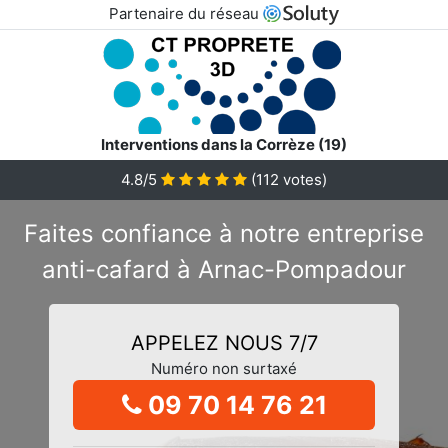
Partenaire du réseau
Interventions dans la Corrèze (19)
4.8/5
(
112
votes)
Faites confiance à notre entreprise
anti-cafard à Arnac-Pompadour
APPELEZ NOUS 7/7
Numéro non surtaxé
09 70 14 76 21