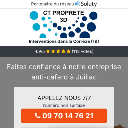
Partenaire du réseau
Interventions dans la Corrèze (19)
4.9/5
(
112
votes)
Faites confiance à notre entreprise
anti-cafard à Juillac
APPELEZ NOUS 7/7
Numéro non surtaxé
09 70 14 76 21