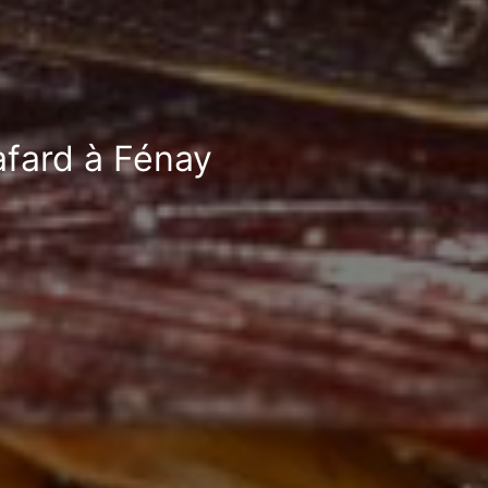
afard à Fénay