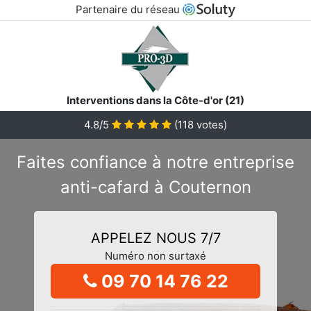
Partenaire du réseau
Interventions dans la Côte-d'or (21)
4.8/5
(
118
votes)
Faites confiance à notre entreprise
anti-cafard à Couternon
APPELEZ NOUS 7/7
Numéro non surtaxé
09 70 14 76 22