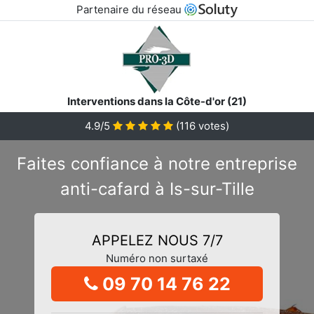
Partenaire du réseau
Interventions dans la Côte-d'or (21)
4.9/5
(
116
votes)
Faites confiance à notre entreprise
anti-cafard à Is-sur-Tille
APPELEZ NOUS 7/7
Numéro non surtaxé
09 70 14 76 22