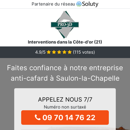
Partenaire du réseau
Interventions dans la Côte-d'or (21)
4.9/5
(
115
votes)
Faites confiance à notre entreprise
anti-cafard à Saulon-la-Chapelle
APPELEZ NOUS 7/7
Numéro non surtaxé
09 70 14 76 22