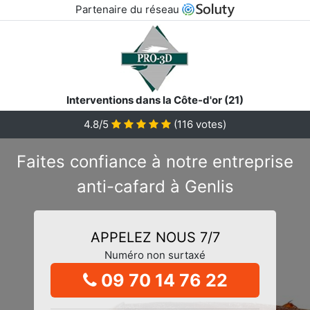
Partenaire du réseau
Interventions dans la Côte-d'or (21)
4.8/5
(
116
votes)
Faites confiance à notre entreprise
anti-cafard à Genlis
APPELEZ NOUS 7/7
Numéro non surtaxé
09 70 14 76 22