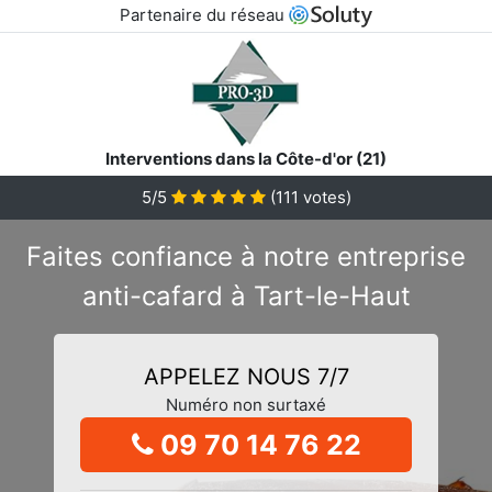
Partenaire du réseau
Interventions dans la Côte-d'or (21)
5/5
(
111
votes)
Faites confiance à notre entreprise
anti-cafard à Tart-le-Haut
APPELEZ NOUS 7/7
Numéro non surtaxé
09 70 14 76 22